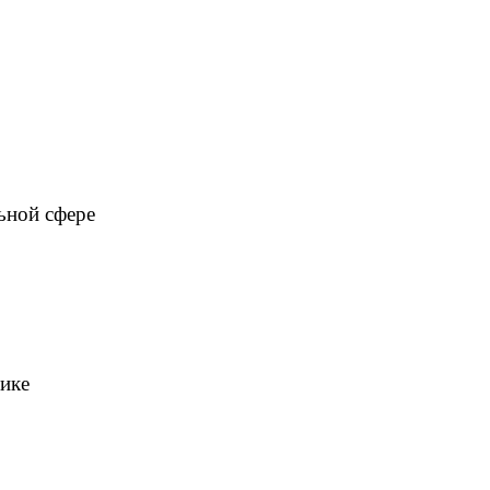
ьной сфере
мике