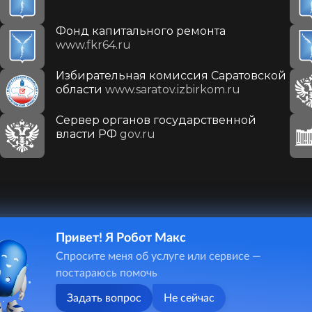
Фонд капитального ремонта
www.fkr64.ru
Избирательная комиссия Саратовской
области
www.saratov.izbirkom.ru
Сервер органов государственной
власти РФ
gov.ru
Привет! Я Робот Макс
410031, г. Саратов, ул. Первомайская, д. 78
Спросите меня об услуге или сервисе —
+7(8452)26-02-49
постараюсь помочь
Задать вопрос
Не сейчас