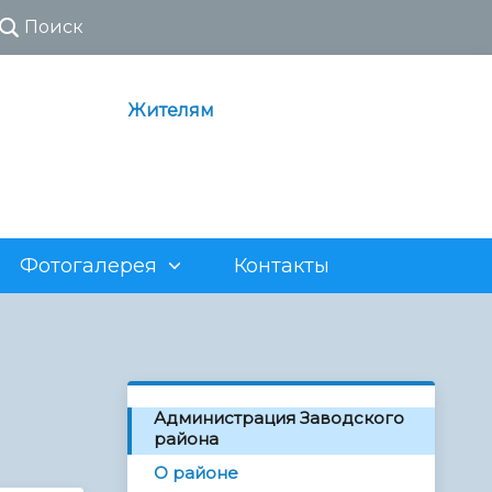
Поиск
Жителям
Фотогалерея
Контакты
ия
Почетные граждане
Районы города
Постановления, распоряжения
О результатах сделок
ия
х
История Саратовского
Административные регламенты
Сообщения о возможном
Аукционы по аренде нежилых
авиационного завода
муниципальных услуг,
установлении публичного
помещений
Администрация Заводского
предоставляемых
сервитута
ном
Торги по продаже объектов
района
администрациями районов МО
незавершенного строительства
«Город Саратов»
О районе