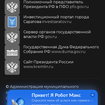
Полномочный представитель
Президента РФ в ПФО
pfo.gov.ru
Инвестиционный портал города
Саратова
investsaratov.ru
Сервер органов государственной
власти РФ
gov.ru
Государственная Дума Федерального
Собрания РФ
www.duma.gov.ru
Cайт Президента России
www.kremlin.ru
© Администрация муниципального
образования городского округа «Город
Привет! Я Робот Макс
Саратов»
Спросите меня об услуге или сервисе —
Контакты
Карта сайта