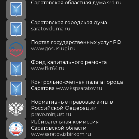
Саратовская областная дума
srd.ru
Саратовская городская дума
saratovduma.ru
Портал государственных услуг РФ
www.gosuslugi.ru
Фонд капитального ремонта
www.fkr64.ru
Контрольно-счетная палата города
Саратова
www.kspsaratov.ru
Нормативные правовые акты в
Российской Федерации
pravo.minjust.ru
Избирательная комиссия
Саратовской области
www.saratov.izbirkom.ru