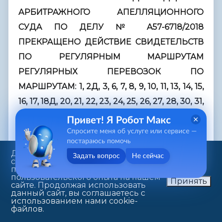
АРБИТРАЖНОГО АПЕЛЛЯЦИОННОГО
СУДА ПО ДЕЛУ № А57-6718/2018
ПРЕКРАЩЕНО ДЕЙСТВИЕ СВИДЕТЕЛЬСТВ
ПО РЕГУЛЯРНЫМ МАРШРУТАМ
РЕГУЛЯРНЫХ ПЕРЕВОЗОК ПО
МАРШРУТАМ: 1, 2Д, 3, 6, 7, 8, 9, 10, 11, 13, 14, 15,
16, 17, 18Д, 20, 21, 22, 23, 24, 25, 26, 27, 28, 30, 31,
33, 34, 35,36, 37, 37А, 38, 39, 41, 42, 42К, 43, 44,
Привет! Я Робот Макс
45, 46, 48, 49, 52, 53, 54, 55, 55А, 56, 57, 58, 60, 61,
Спросите меня об услуге или сервисе —
постараюсь помочь
63, 64, 64Д, 65, 66, 67, 70, 72, 73, 74, 75, 76, 79,
Данный веб-сайт использует
Задать вопрос
Не сейчас
80, 81, 82, 83, 85, 87, 89, 90, 91, 94, 93, 95, 97, 98,
cookie-файлы в целях
предоставления вам лучшего
99, 103, 105, 108, 110, 115, 230.
пользовательского опыта на нашем
Принять
сайте. Продолжая использовать
данный сайт, вы соглашаетесь с
НА ОСНОВАНИИ СТАТЬИ 19
использованием нами cookie-
файлов.
ФЕДЕРАЛЬНОГО ЗАКОНА «ОБ