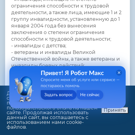
ограничения способности к трудовой
деятельности, а также лица, имеющие 1 и 2
группу инвалидности, установленную до 1
января 2004 года без вынесения
заключения о степени ограничения
способности к трудовой деятельности;
- инвалиды с детства;
- ветераны и инвалиды Великой
Отечественной войны, а также ветераны и
инвалиды боевых действий;
- физические лица, имеющие право
Привет! Я Робот Макс
социальной поддержки в соответствии с
Спросите меня об услуге или сервисе —
Законом РФ «О социальной защите
постараюсь помочь
граждан, подвергшихся воздействию
Данный веб-сайт использует
Задать вопрос
Не сейчас
cookie-файлы в целях
радиации вследствие катастрофы на
предоставления вам лучшего
Чернобыльской АЭС» и приравненные к
пользовательского опыта на нашем
Принять
ним лица.
сайте. Продолжая использовать
данный сайт, вы соглашаетесь с
Кроме того, решением Саратовской
использованием нами cookie-
городской Думы от 27 октября 2005 г. №63-
файлов.
615 «О земельном налоге» установлены