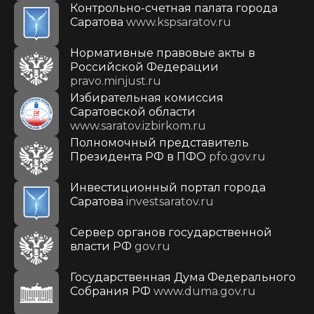
Контрольно-счетная палата города
Саратова
www.kspsaratov.ru
Нормативные правовые акты в
Российской Федерации
pravo.minjust.ru
Избирательная комиссия
Саратовской области
www.saratov.izbirkom.ru
Полномочный представитель
Президента РФ в ПФО
pfo.gov.ru
Инвестиционный портал города
Саратова
investsaratov.ru
Сервер органов государственной
власти РФ
gov.ru
Государственная Дума Федерального
Собрания РФ
www.duma.gov.ru