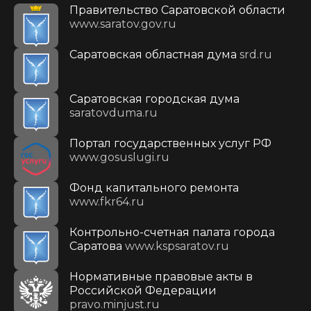
Правительство Саратовской области
www.saratov.gov.ru
Саратовская областная дума
srd.ru
Саратовская городская дума
saratovduma.ru
Портал государственных услуг РФ
www.gosuslugi.ru
Фонд капитального ремонта
www.fkr64.ru
Контрольно-счетная палата города
Саратова
www.kspsaratov.ru
Нормативные правовые акты в
Российской Федерации
pravo.minjust.ru