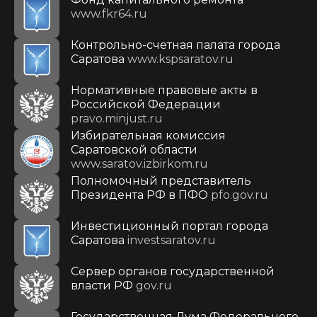
www.fkr64.ru
Контрольно-счетная палата города
Саратова
www.kspsaratov.ru
Нормативные правовые акты в
Российской Федерации
pravo.minjust.ru
Избирательная комиссия
Саратовской области
www.saratov.izbirkom.ru
Полномочный представитель
Президента РФ в ПФО
pfo.gov.ru
Инвестиционный портал города
Саратова
investsaratov.ru
Сервер органов государственной
власти РФ
gov.ru
Государственная Дума Федерального