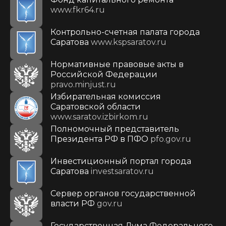
www.fkr64.ru
Контрольно-счетная палата города
Саратова
www.kspsaratov.ru
Нормативные правовые акты в
Российской Федерации
pravo.minjust.ru
Избирательная комиссия
Саратовской области
www.saratov.izbirkom.ru
Полномочный представитель
Президента РФ в ПФО
pfo.gov.ru
Инвестиционный портал города
Саратова
investsaratov.ru
Сервер органов государственной
власти РФ
gov.ru
Государственная Дума Федерального