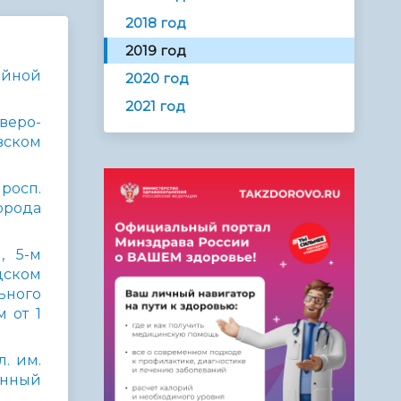
2018 год
2019 год
айной
2020 год
2021 год
веро-
вском
росп.
орода
, 5-м
дском
ьного
 от 1
. им.
енный