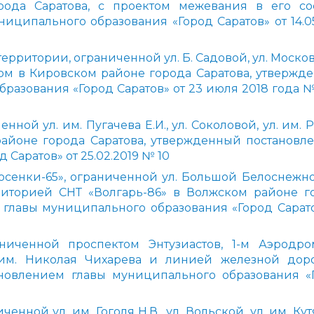
рода Саратова, с проектом межевания в его сос
ципального образования «Город Саратов» от 14.05
рритории, ограниченной ул. Б. Садовой, ул. Москов
ом в Кировском районе города Саратова, утвержд
азования «Город Саратов» от 23 июля 2018 года № 
ой ул. им. Пугачева Е.И., ул. Соколовой, ул. им. 
 районе города Саратова, утвержденный постановл
Саратов» от 25.02.2019 № 10
енки-65», ограниченной ул. Большой Белоснежной
риторией СНТ «Волгарь-86» в Волжском районе г
 главы муниципального образования «Город Сарато
ниченной проспектом Энтузиастов, 1-м Аэродр
. им. Николая Чихарева и линией железной дор
новлением главы муниципального образования «
ной ул. им. Гоголя Н.В., ул. Вольской, ул. им. Ку