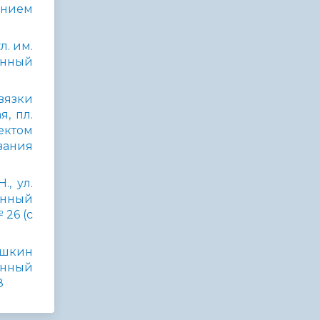
ением
л. им.
енный
вязки
, пл.
ектом
вания
, ул.
енный
 26 (с
ушкин
енный
8