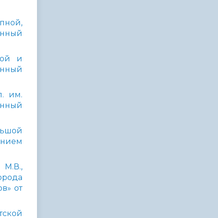
пной,
енный
ной и
енный
. им.
енный
ольшой
ением
М.В.,
рода
в» от
нтской