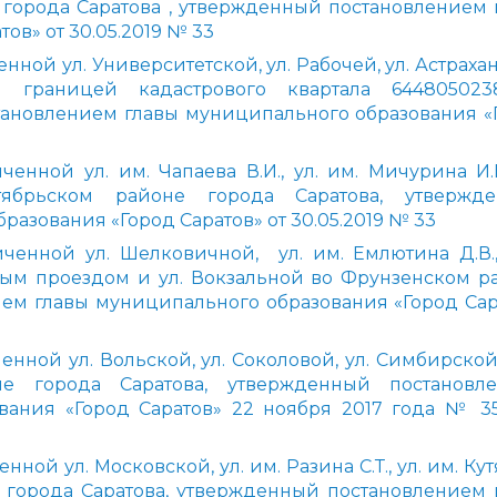
 города Саратова , утвержденный постановлением 
ов» от 30.05.2019 № 33
ной ул. Университетской, ул. Рабочей, ул. Астраха
й границей кадастрового квартала 64480502
ановлением главы муниципального образования «
нной ул. им. Чапаева В.И., ул. им. Мичурина И.В.
ябрьском районе города Саратова, утвержд
азования «Город Саратов» от 30.05.2019 № 33
ченной ул. Шелковичной, ул. им. Емлютина Д.В.,
ым проездом и ул. Вокзальной во Фрунзенском р
ием главы муниципального образования «Город Сар
нной ул. Вольской, ул. Соколовой, ул. Симбирской 
 города Саратова, утвержденный постановл
ания «Город Саратов» 22 ноября 2017 года № 35
ой ул. Московской, ул. им. Разина С.Т., ул. им. Ку
е города Саратова, утвержденный постановлением 