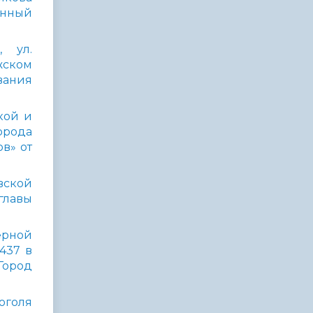
енный
, ул.
жском
вания
кой и
орода
в» от
вской
главы
ерной
437 в
Город
Гоголя