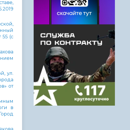
таве,
.2019
ской,
енный
55 (с
Рахова
ением
, ул.
орода
в» от
омным
оги в
Город
тякова