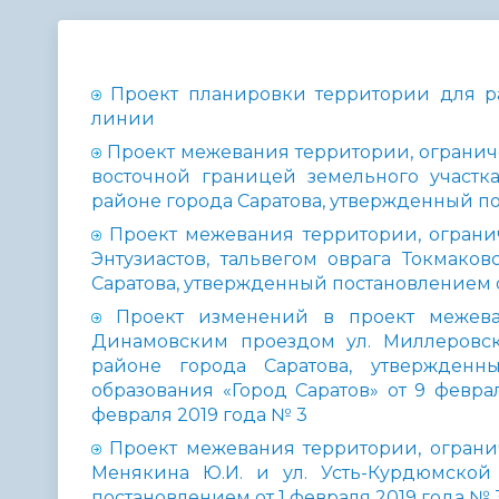
Телефонный справочник
Аппарат 
администрации
Проект планировки территории для р
линии
Проект межевания территории, ограниче
восточной границей земельного участка
районе города Саратова, утвержденный по
Проект межевания территории, огранич
Энтузиастов, тальвегом оврага Токмако
Саратова, утвержденный постановлением о
Проект изменений в проект межева
Динамовским проездом ул. Миллеровс
районе города Саратова, утвержденн
образования «Город Саратов» от 9 февр
февраля 2019 года № 3
Проект межевания территории, ограниче
Менякина Ю.И. и ул. Усть-Курдюмской
постановлением от 1 февраля 2019 года № 