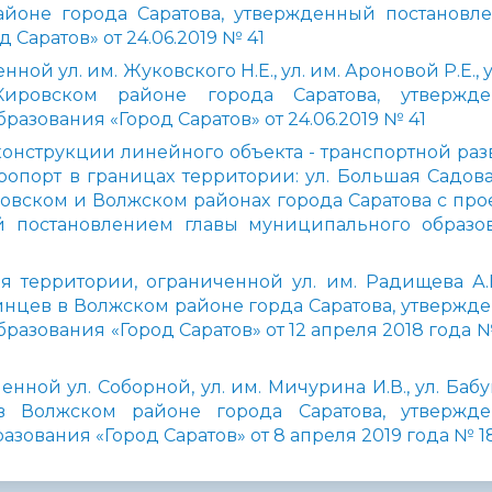
йоне города Саратова, утвержденный постановл
Саратов» от 24.06.2019 № 41
й ул. им. Жуковского Н.Е., ул. им. Ароновой Р.Е., у
ировском районе города Саратова, утвержд
азования «Город Саратов» от 24.06.2019 № 41
онструкции линейного объекта - транспортной раз
опорт в границах территории: ул. Большая Садовая
ровском и Волжском районах города Саратова с про
й постановлением главы муниципального образо
территории, ограниченной ул. им. Радищева А.Н.
кинцев в Волжском районе горда Саратова, утвержд
зования «Город Саратов» от 12 апреля 2018 года №
нной ул. Соборной, ул. им. Мичурина И.В., ул. Баб
 в Волжском районе города Саратова, утвержд
зования «Город Саратов» от 8 апреля 2019 года № 1