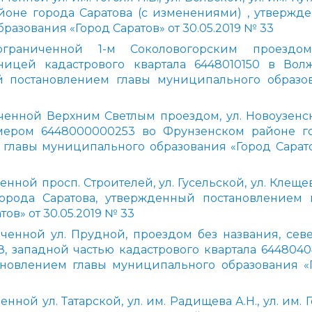
районе города Саратова (с изменениями) , утвержд
азования «Город Саратов» от 30.05.2019 № 33
граниченной 1-м Соколовогорским проездом
аницей кадастрового квартала 6448010150 в Вол
й постановлением главы муниципального образо
ченной Верхним Светлым проездом, ул. Новоузенс
мером 6448000000253 во Фрунзенском районе г
 главы муниципального образования «Город Сарато
нной просп. Строителей, ул. Гусельской, ул. Клеще
орода Саратова, утвержденный постановлением 
ов» от 30.05.2019 № 33
ченной ул. Прудной, проездом без названия, сев
8, западной частью кадастрового квартала 6448040
новлением главы муниципального образования «
ой ул. Татарской, ул. им. Радищева А.Н., ул. им. 