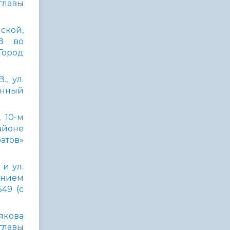
главы
нской,
38 во
Город
, ул.
енный
 10-м
айоне
атов»
и ул.
ением
49 (с
тякова
главы