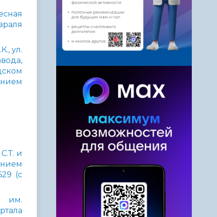
есная
враля
, ул.
вода,
одском
ением
С.Т. и
ением
29 (с
. им.
ртала