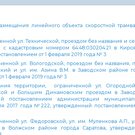
администрации
азмещения линейного объекта скоростной трамв
нной ул. Технической, проездом без названия и се
 с кадастровым номером 64:48:030204:21 в Киро
становлением от 1 февраля 2019 года № 3
енной ул. Вологодской, проездом без названия, п
вский и ул. им. Азина В.М. в Заводском районе г
т 1 февраля 2019 года № 3
ния территории, ограниченной ул. Огородной
кой и Большим Динамовским проездом в Заво
ый постановлением администрации муниципал
аля 2017 года №222, утвержденный постановлением
нной ул. Федоровской, ул. им. Муленкова А.П., ул
 в Волжском районе города Саратова, утвержд
3