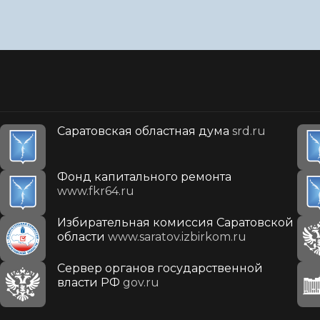
Саратовская областная дума
srd.ru
Фонд капитального ремонта
www.fkr64.ru
Избирательная комиссия Саратовской
области
www.saratov.izbirkom.ru
Сервер органов государственной
власти РФ
gov.ru