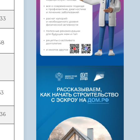
033
38
63
36