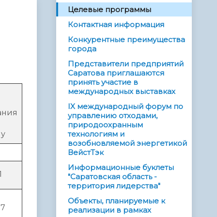
Целевые программы
Контактная информация
Конкурентные преимущества
города
Представители предприятий
Саратова приглашаются
принять участие в
я
международных выставках
IX международный форум по
ания
управлению отходами,
природоохранным
му
технологиям и
возобновляемой энергетикой
ВейстТэк
Информационные буклеты
1
"Саратовская область -
территория лидерства"
Объекты, планируемые к
37
реализации в рамках