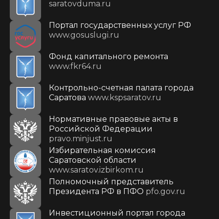
saratovduma.ru
Портал государственных услуг РФ
www.gosuslugi.ru
Фонд капитального ремонта
www.fkr64.ru
Контрольно-счетная палата города
Саратова
www.kspsaratov.ru
Нормативные правовые акты в
Российской Федерации
pravo.minjust.ru
Избирательная комиссия
Саратовской области
www.saratov.izbirkom.ru
Полномочный представитель
Президента РФ в ПФО
pfo.gov.ru
Инвестиционный портал города