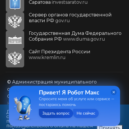
Саратова
investsaratov.ru
Сервер органов государственной
власти РФ
gov.ru
Государственная Дума Федерального
Собрания РФ
www.duma.gov.ru
Cайт Президента России
www.kremlin.ru
© Администрация муниципального
образования городского округа «Город
Привет! Я Робот Макс
Саратов»
Спросите меня об услуге или сервисе —
Контакты
Карта сайта
постараюсь помочь
Политика в отношении обработки
Данный веб-сайт использует
Задать вопрос
Не сейчас
cookie-файлы в целях
персональных данных
предоставления вам лучшего
410031, г. Саратов, ул. Первомайская, д. 78
пользовательского опыта на нашем
Принять