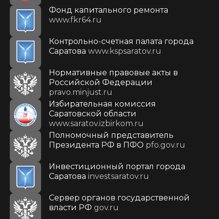
Фонд капитального ремонта
www.fkr64.ru
Контрольно-счетная палата города
Саратова
www.kspsaratov.ru
Нормативные правовые акты в
Российской Федерации
pravo.minjust.ru
Избирательная комиссия
Саратовской области
www.saratov.izbirkom.ru
Полномочный представитель
Президента РФ в ПФО
pfo.gov.ru
Инвестиционный портал города
Саратова
investsaratov.ru
Сервер органов государственной
власти РФ
gov.ru