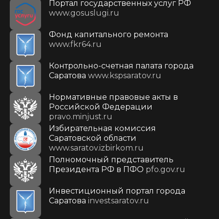
Портал государственных услуг РФ
www.gosuslugi.ru
Фонд капитального ремонта
www.fkr64.ru
Контрольно-счетная палата города
Саратова
www.kspsaratov.ru
Нормативные правовые акты в
Российской Федерации
pravo.minjust.ru
Избирательная комиссия
Саратовской области
www.saratov.izbirkom.ru
Полномочный представитель
Президента РФ в ПФО
pfo.gov.ru
Инвестиционный портал города
Саратова
investsaratov.ru