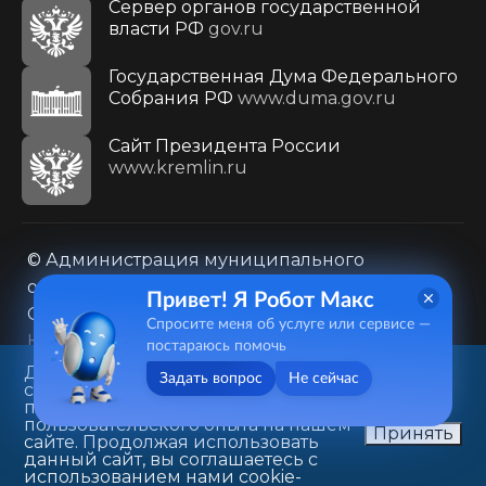
Сервер органов государственной
власти РФ
gov.ru
Государственная Дума Федерального
Собрания РФ
www.duma.gov.ru
Cайт Президента России
www.kremlin.ru
© Администрация муниципального
образования городского округа «Город
Привет! Я Робот Макс
Саратов»
Спросите меня об услуге или сервисе —
Контакты
Карта сайта
постараюсь помочь
Политика в отношении обработки
Данный веб-сайт использует
Задать вопрос
Не сейчас
cookie-файлы в целях
персональных данных
предоставления вам лучшего
410031, г. Саратов, ул. Первомайская, д. 78
пользовательского опыта на нашем
Принять
сайте. Продолжая использовать
+7(8452)26-02-49
данный сайт, вы соглашаетесь с
использованием нами cookie-