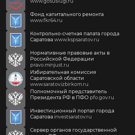
www.gosuslugi.ru
Фонд капитального ремонта
www.fkr64.ru
Контрольно-счетная палата города
Саратова
www.kspsaratov.ru
Нормативные правовые акты в
Российской Федерации
pravo.minjust.ru
Избирательная комиссия
Саратовской области
www.saratov.izbirkom.ru
Полномочный представитель
Президента РФ в ПФО
pfo.gov.ru
Инвестиционный портал города
Саратова
investsaratov.ru
Сервер органов государственной