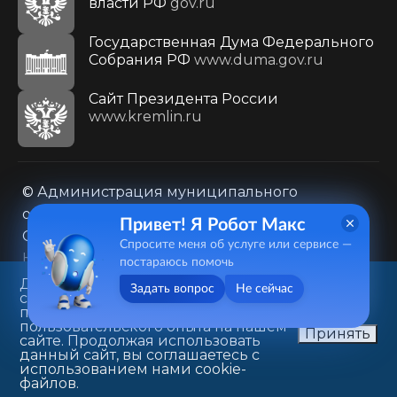
власти РФ
gov.ru
Государственная Дума Федерального
Собрания РФ
www.duma.gov.ru
Cайт Президента России
www.kremlin.ru
© Администрация муниципального
образования городского округа «Город
Привет! Я Робот Макс
Саратов»
Спросите меня об услуге или сервисе —
Контакты
Карта сайта
постараюсь помочь
Политика в отношении обработки
Данный веб-сайт использует
Задать вопрос
Не сейчас
cookie-файлы в целях
персональных данных
предоставления вам лучшего
410031, г. Саратов, ул. Первомайская, д. 78
пользовательского опыта на нашем
Принять
сайте. Продолжая использовать
+7(8452)26-02-49
данный сайт, вы соглашаетесь с
использованием нами cookie-
файлов.