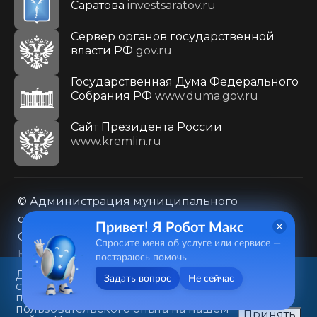
Саратова
investsaratov.ru
Сервер органов государственной
власти РФ
gov.ru
Государственная Дума Федерального
Собрания РФ
www.duma.gov.ru
Cайт Президента России
www.kremlin.ru
© Администрация муниципального
образования городского округа «Город
Привет! Я Робот Макс
Саратов»
Спросите меня об услуге или сервисе —
Контакты
Карта сайта
постараюсь помочь
Политика в отношении обработки
Данный веб-сайт использует
Задать вопрос
Не сейчас
cookie-файлы в целях
персональных данных
предоставления вам лучшего
410031, г. Саратов, ул. Первомайская, д. 78
пользовательского опыта на нашем
Принять