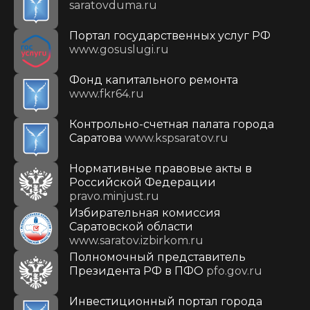
saratovduma.ru
Портал государственных услуг РФ
www.gosuslugi.ru
Фонд капитального ремонта
www.fkr64.ru
Контрольно-счетная палата города
Саратова
www.kspsaratov.ru
Нормативные правовые акты в
Российской Федерации
pravo.minjust.ru
Избирательная комиссия
Саратовской области
www.saratov.izbirkom.ru
Полномочный представитель
Президента РФ в ПФО
pfo.gov.ru
Инвестиционный портал города