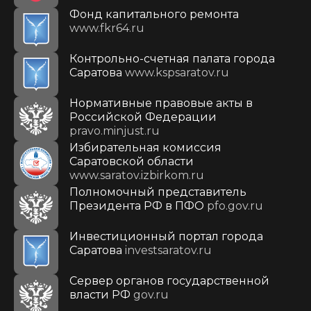
Фонд капитального ремонта
www.fkr64.ru
Контрольно-счетная палата города
Саратова
www.kspsaratov.ru
Нормативные правовые акты в
Российской Федерации
pravo.minjust.ru
Избирательная комиссия
Саратовской области
www.saratov.izbirkom.ru
Полномочный представитель
Президента РФ в ПФО
pfo.gov.ru
Инвестиционный портал города
Саратова
investsaratov.ru
Сервер органов государственной
власти РФ
gov.ru