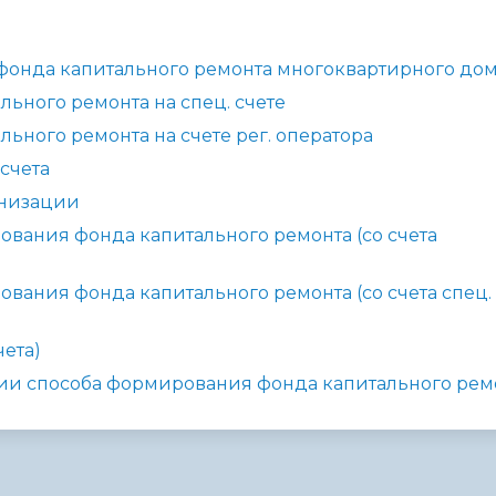
администрации
онда капитального ремонта многоквартирного до
ьного ремонта на спец. счете
ьного ремонта на счете рег. оператора
счета
анизации
вания фонда капитального ремонта (со счета
вания фонда капитального ремонта (со счета спец. 
ета)
нии способа формирования фонда капитального рем