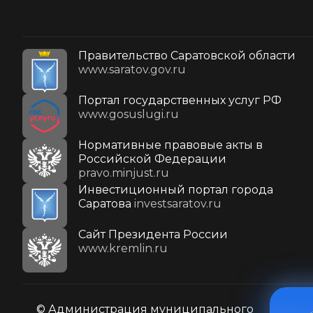
Правительство Саратовской области
www.saratov.gov.ru
Портал государственных услуг РФ
www.gosuslugi.ru
Нормативные правовые акты в
Российской Федерации
pravo.minjust.ru
Инвестиционный портал города
Саратова
investsaratov.ru
Cайт Президента России
www.kremlin.ru
© Администрация муниципального