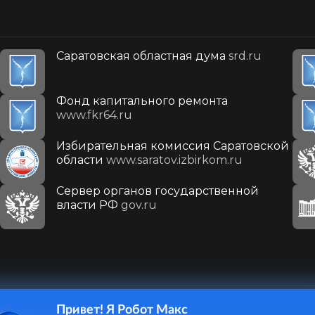
Саратовская областная дума
srd.ru
Фонд капитального ремонта
www.fkr64.ru
Избирательная комиссия Саратовской
области
www.saratov.izbirkom.ru
Сервер органов государственной
власти РФ
gov.ru
Привет! Я Робот Макс
410031, г. Саратов, ул. Первомайская, д. 78