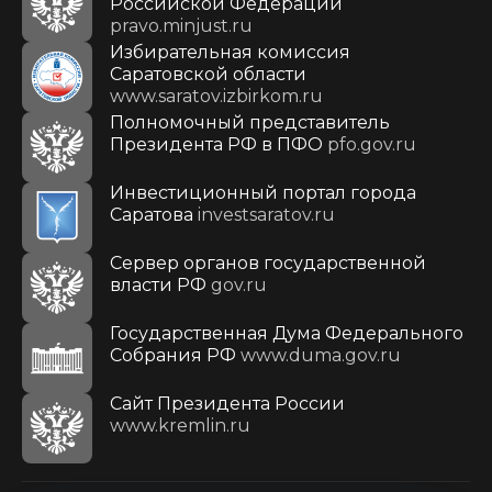
Российской Федерации
pravo.minjust.ru
Избирательная комиссия
Саратовской области
www.saratov.izbirkom.ru
Полномочный представитель
Президента РФ в ПФО
pfo.gov.ru
Инвестиционный портал города
Саратова
investsaratov.ru
Сервер органов государственной
власти РФ
gov.ru
Государственная Дума Федерального
Собрания РФ
www.duma.gov.ru
Cайт Президента России
www.kremlin.ru