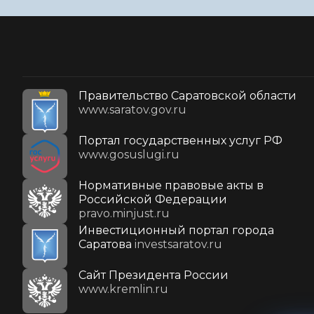
Правительство Саратовской области
www.saratov.gov.ru
Портал государственных услуг РФ
www.gosuslugi.ru
Нормативные правовые акты в
Российской Федерации
pravo.minjust.ru
Инвестиционный портал города
Саратова
investsaratov.ru
Cайт Президента России
www.kremlin.ru