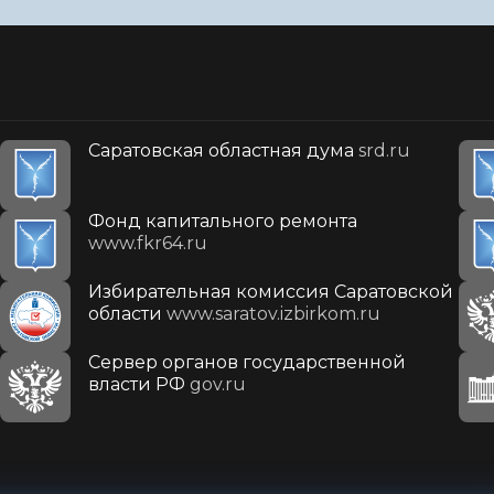
Саратовская областная дума
srd.ru
Фонд капитального ремонта
www.fkr64.ru
Избирательная комиссия Саратовской
области
www.saratov.izbirkom.ru
Сервер органов государственной
власти РФ
gov.ru