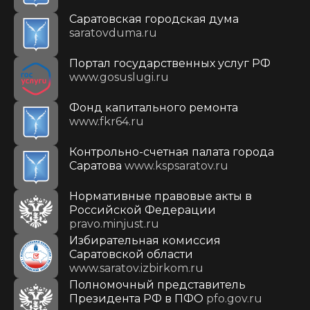
Саратовская городская дума
saratovduma.ru
Портал государственных услуг РФ
www.gosuslugi.ru
Фонд капитального ремонта
www.fkr64.ru
Контрольно-счетная палата города
Саратова
www.kspsaratov.ru
Нормативные правовые акты в
Российской Федерации
pravo.minjust.ru
Избирательная комиссия
Саратовской области
www.saratov.izbirkom.ru
Полномочный представитель
Президента РФ в ПФО
pfo.gov.ru