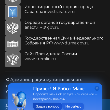
Инвестиционный портал города
Саратова
investsaratov.ru
Сервер органов государственной
власти РФ
gov.ru
Государственная Дума Федерального
Собрания РФ
www.duma.gov.ru
Cайт Президента России
www.kremlin.ru
© Администрация муниципального
образования городского округа «Город
Привет! Я Робот Макс
Саратов»
Спросите меня об услуге или сервисе —
Контакты
Карта сайта
постараюсь помочь
Политика в отношении обработки
Данный веб-сайт использует
Задать вопрос
Не сейчас
cookie-файлы в целях