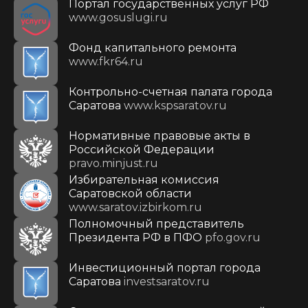
Портал государственных услуг РФ
www.gosuslugi.ru
Фонд капитального ремонта
www.fkr64.ru
Контрольно-счетная палата города
Саратова
www.kspsaratov.ru
Нормативные правовые акты в
Российской Федерации
pravo.minjust.ru
Избирательная комиссия
Саратовской области
www.saratov.izbirkom.ru
Полномочный представитель
Президента РФ в ПФО
pfo.gov.ru
Инвестиционный портал города
Саратова
investsaratov.ru