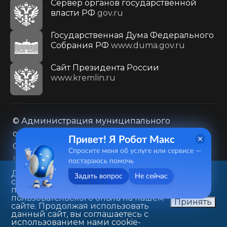
Сервер органов государственной
власти РФ
gov.ru
Государственная Дума Федерального
Собрания РФ
www.duma.gov.ru
Cайт Президента России
www.kremlin.ru
© Администрация муниципального
образования городского округа «Город
Привет! Я Робот Макс
Саратов»
Спросите меня об услуге или сервисе —
Контакты
Карта сайта
постараюсь помочь
Политика в отношении обработки
Данный веб-сайт использует
Задать вопрос
Не сейчас
cookie-файлы в целях
персональных данных
предоставления вам лучшего
410031, г. Саратов, ул. Первомайская, д. 78
пользовательского опыта на нашем
Принять
сайте. Продолжая использовать
+7(8452)26-02-49
данный сайт, вы соглашаетесь с
использованием нами cookie-