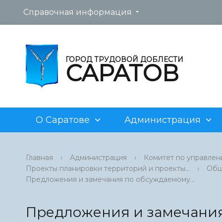
Справочная информация
ГОРОД ТРУДОВОЙ ДОБЛЕСТИ
САРАТОВ
О Саратове
Администрация
Новости
Глава муниципального
Административные регламенты
Архив аукционов
Саратов
История
Структур
Устав го
Текущие 
Главная
›
Администрация
›
Комитет по управлен
образования «Город Саратов»
Проекты планировки территорий и проекты...
›
Общ
Фотогалерея
Постановления главы
Концессия
Совреме
Муницип
Торги
Извещен
Предложения и замечания по обсуждаемому...
муниципального образования
земельны
«Город Саратов»
История дома «Дом воинской
Аукционы по продаже и аренде
Устав го
Торги по
славы»
земельных участков
нежилог
Предложения и замечания