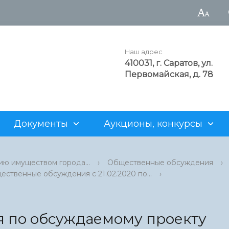
Наш адрес
410031, г. Саратов, ул.
Первомайская, д. 78
Документы
Аукционы, конкурсы
а администрации
рода
аукционы
Достопримечательности
Структурные подразделен
Генеральный план
Для арендаторов
ию имуществом города...
›
Общественные обсуждения
›
ественные обсуждения с 21.02.2020 по...
›
нность
альные учреждения
ия о предоставлении
Z
Муниципальные предприят
Проекты административны
Нестационарная торговля
х участков
регламентов
рода
 продаже объектов
Информация о муниципаль
о фонда
имуществе
 по обсуждаемому проекту