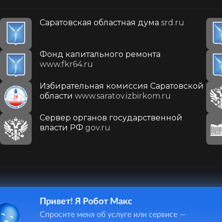
Саратовская областная дума
srd.ru
Фонд капитального ремонта
www.fkr64.ru
Избирательная комиссия Саратовской
области
www.saratov.izbirkom.ru
Сервер органов государственной
власти РФ
gov.ru
Привет! Я Робот Макс
410031, г. Саратов, ул. Первомайская, д. 78
Спросите меня об услуге или сервисе —
+7(8452)26-02-49