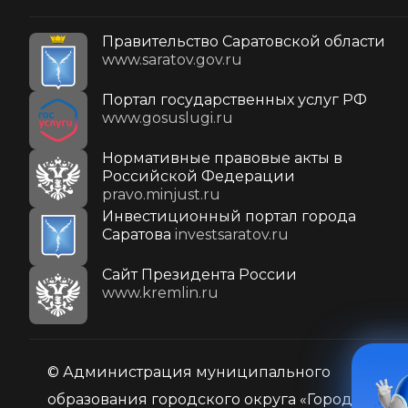
Правительство Саратовской области
www.saratov.gov.ru
Портал государственных услуг РФ
www.gosuslugi.ru
Нормативные правовые акты в
Российской Федерации
pravo.minjust.ru
Инвестиционный портал города
Саратова
investsaratov.ru
Cайт Президента России
www.kremlin.ru
© Администрация муниципального
образования городского округа «Город