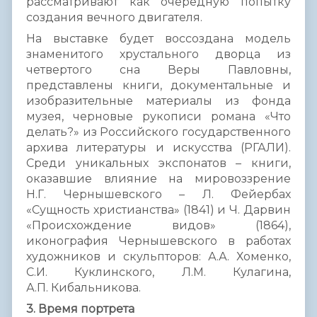
рассматривают как очередную попытку
создания вечного двигателя.
На выставке будет воссоздана модель
знаменитого хрустального дворца из
четвертого сна Веры Павловны,
представлены книги, документальные и
изобразительные материалы из фонда
музея, черновые рукописи романа «Что
делать?» из Российского государственного
архива литературы и искусства (РГАЛИ).
Среди уникальных экспонатов – книги,
оказавшие влияние на мировоззрение
Н.Г. Чернышевского – Л. Фейербах
«Сущность христианства» (1841) и Ч. Дарвин
«Происхождение видов» (1864),
иконография Чернышевского в работах
художников и скульпторов: А.А. Хоменко,
С.И. Куклинского, Л.М. Кулагина,
А.П. Кибальникова.
3. Время портрета