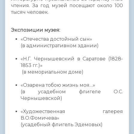
чтения. За год музей посещают около 100
тысяч человек.
Экспозиции музея:
«Отечества достойный сын»
(в административном здании)
«Н.Г. Чернышевский в Саратове (1828-
1853 гг.)»
(в мемориальном доме)
«Озарена тобою жизнь моя…»
(в усадебном флигеле О.С.
Чернышевской)
«Художественная галерея
В.О.Фомичева»
(усадебный флигель Эдемовых)