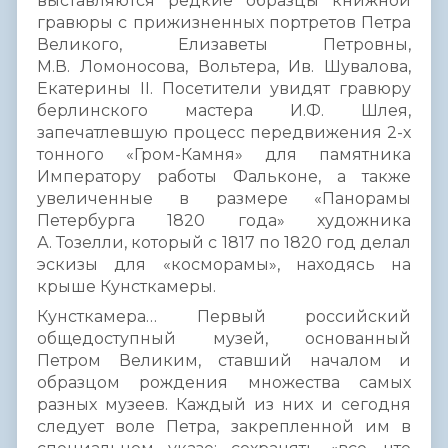
выставляются редкие образцы книжной
гравюры с прижизненных портретов Петра
Великого, Елизаветы Петровны,
М.В. Ломоносова, Вольтера, Ив. Шувалова,
Екатерины II. Посетители увидят гравюру
берлинского мастера И.Ф. Шлея,
запечатлевшую процесс передвижения 2-х
тонного «Гром-Камня» для памятника
Императору работы Фальконе, а также
увеличенные в размере «Панорамы
Петербурга 1820 года» художника
А. Тозелли, который с 1817 по 1820 год делал
эскизы для «косморамы», находясь на
крыше Кунсткамеры.
Кунсткамера… Первый российский
общедоступный музей, основанный
Петром Великим, ставший началом и
образцом рождения множества самых
разных музеев. Каждый из них и сегодня
следует воле Петра, закрепленной им в