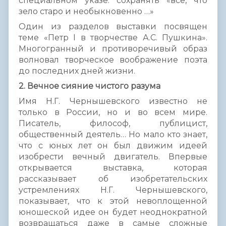
специальном указе: сохранять «все, что
зело старо и необыкновенно …»
Один из разделов выставки посвящен
теме «Петр I в творчестве А.С. Пушкина».
Многогранный и противоречивый образ
волновал творческое воображение поэта
до последних дней жизни.
2. Вечное сияние чистого разума
Имя Н.Г. Чернышевского известно не
только в России, но и во всем мире.
Писатель, философ, публицист,
общественный деятель… Но мало кто знает,
что с юных лет он был движим идеей
изобрести вечный двигатель. Впервые
открывается выставка, которая
рассказывает об изобретательских
устремлениях Н.Г. Чернышевского,
показывает, что к этой невоплощенной
юношеской идее он будет неоднократной
возвращаться даже в самые сложные