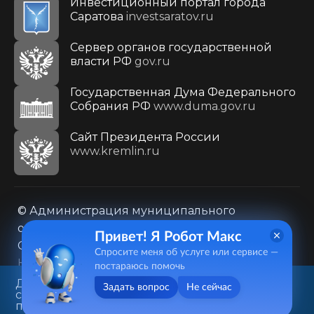
Инвестиционный портал города
Саратова
investsaratov.ru
Сервер органов государственной
власти РФ
gov.ru
Государственная Дума Федерального
Собрания РФ
www.duma.gov.ru
Cайт Президента России
www.kremlin.ru
© Администрация муниципального
образования городского округа «Город
Привет! Я Робот Макс
Саратов»
Спросите меня об услуге или сервисе —
Контакты
Карта сайта
постараюсь помочь
Политика в отношении обработки
Данный веб-сайт использует
Задать вопрос
Не сейчас
cookie-файлы в целях
персональных данных
предоставления вам лучшего