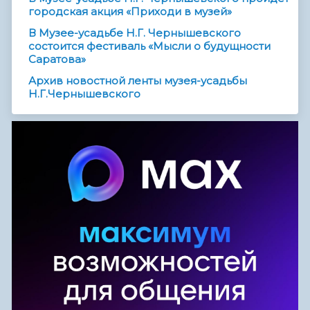
городская акция «Приходи в музей»
В Музее-усадьбе Н.Г. Чернышевского
состоится фестиваль «Мысли о будущности
Саратова»
Архив новостной ленты музея-усадьбы
Н.Г.Чернышевского