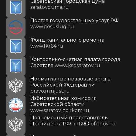
Саратовская городская дума
saratovduma.ru
Портал государственных услуг РФ
www.gosuslugi.ru
Фонд капитального ремонта
www.fkr64.ru
Контрольно-счетная палата города
Саратова
www.kspsaratov.ru
Нормативные правовые акты в
Российской Федерации
pravo.minjust.ru
Избирательная комиссия
Саратовской области
www.saratov.izbirkom.ru
Полномочный представитель
Президента РФ в ПФО
pfo.gov.ru