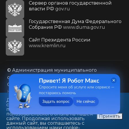
Сервер органов государственной
власти РФ
gov.ru
Государственная Дума Федерального
Собрания РФ
www.duma.gov.ru
Cайт Президента России
www.kremlin.ru
© Администрация муниципального
образования городского округа «Город
Привет! Я Робот Макс
Саратов»
Спросите меня об услуге или сервисе —
Контакты
Карта сайта
постараюсь помочь
Политика в отношении обработки
Данный веб-сайт использует
Задать вопрос
Не сейчас
cookie-файлы в целях
персональных данных
предоставления вам лучшего
410031, г. Саратов, ул. Первомайская, д. 78
пользовательского опыта на нашем
Принять
сайте. Продолжая использовать
+7(8452)26-02-49
данный сайт, вы соглашаетесь с
использованием нами cookie-