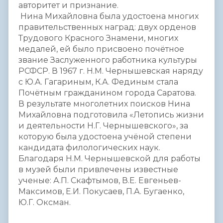
авторитет и признание.
Нина Михайловна была удостоена многих
правительственных наград: двух орденов
Трудового Красного Знамени, многих
медалей, ей было присвоено почётное
звание Заслуженного работника культуры
РСФСР. В 1967 г. Н.М. Чернышевская наряду
с Ю.А. Гагариным, К.А. Фединым стала
Почётным гражданином города Саратова.
В результате многолетних поисков Нина
Михайловна подготовила «Летопись жизни
и деятельности Н.Г. Чернышевского», за
которую была удостоена учёной степени
кандидата филологических наук.
Благодаря Н.М. Чернышевской для работы
в музей были привлечены известные
ученые: А.П. Скафтымов, В.Е. Евгеньев-
Максимов, Е.И. Покусаев, П.А. Бугаенко,
Ю.Г. Оксман.