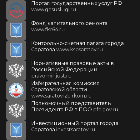
Портал государственных услуг РФ
www.gosuslugi.ru
Фонд капитального ремонта
www.fkr64.ru
Контрольно-счетная палата города
Саратова
www.kspsaratov.ru
Нормативные правовые акты в
Российской Федерации
pravo.minjust.ru
Избирательная комиссия
Саратовской области
www.saratov.izbirkom.ru
Полномочный представитель
Президента РФ в ПФО
pfo.gov.ru
Инвестиционный портал города
Саратова
investsaratov.ru