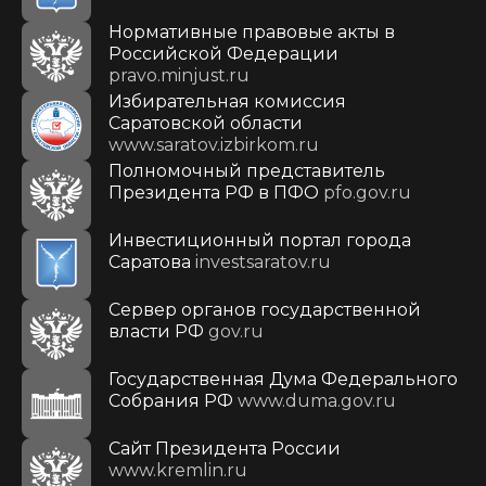
Нормативные правовые акты в
Российской Федерации
pravo.minjust.ru
Избирательная комиссия
Саратовской области
www.saratov.izbirkom.ru
Полномочный представитель
Президента РФ в ПФО
pfo.gov.ru
Инвестиционный портал города
Саратова
investsaratov.ru
Сервер органов государственной
власти РФ
gov.ru
Государственная Дума Федерального
Собрания РФ
www.duma.gov.ru
Cайт Президента России
www.kremlin.ru