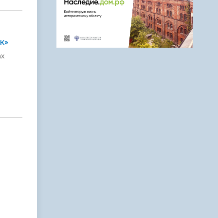
к»
ах