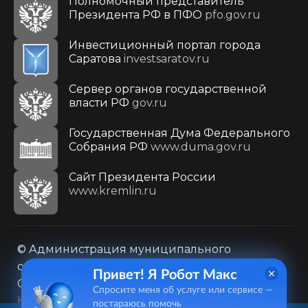
Полномочный представитель
Президента РФ в ПФО
pfo.gov.ru
Инвестиционный портал города
Саратова
investsaratov.ru
Сервер органов государственной
власти РФ
gov.ru
Государственная Дума Федерального
Собрания РФ
www.duma.gov.ru
Cайт Президента России
www.kremlin.ru
© Администрация муниципального
образования городского округа «Город
Привет! Я Робот Макс
Саратов»
Спросите меня об услуге или сервисе —
Контакты
Карта сайта
постараюсь помочь