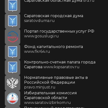
Саратовская областная дума
srd.ru
Саратовская городская дума
saratovduma.ru
Портал государственных услуг РФ
www.gosuslugi.ru
Фонд капитального ремонта
www.fkr64.ru
Контрольно-счетная палата города
Саратова
www.kspsaratov.ru
Нормативные правовые акты в
Российской Федерации
pravo.minjust.ru
Избирательная комиссия
Саратовской области
www.saratov.izbirkom.ru