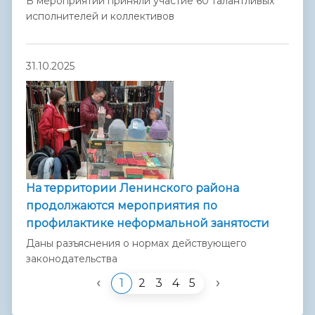
В мероприятии приняли участие 60 талантливых
исполнителей и коллективов
31.10.2025
На территории Ленинского района
продолжаются мероприятия по
профилактике неформальной занятости
Даны разъяснения о нормах действующего
законодательства
‹
›
1
2
3
4
5