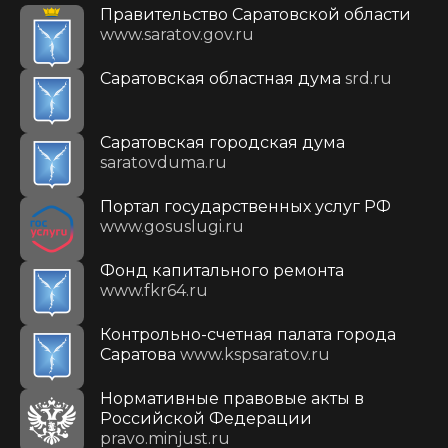
Правительство Саратовской области
www.saratov.gov.ru
Саратовская областная дума
srd.ru
Саратовская городская дума
saratovduma.ru
Портал государственных услуг РФ
www.gosuslugi.ru
Фонд капитального ремонта
www.fkr64.ru
Контрольно-счетная палата города
Саратова
www.kspsaratov.ru
Нормативные правовые акты в
Российской Федерации
pravo.minjust.ru