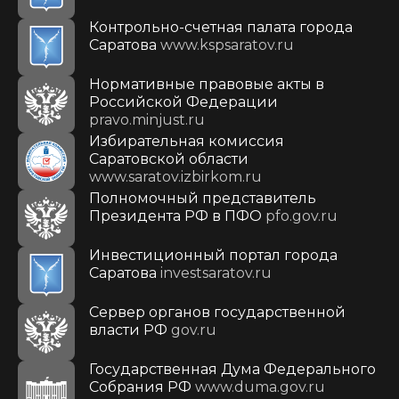
Контрольно-счетная палата города
Саратова
www.kspsaratov.ru
Нормативные правовые акты в
Российской Федерации
pravo.minjust.ru
Избирательная комиссия
Саратовской области
www.saratov.izbirkom.ru
Полномочный представитель
Президента РФ в ПФО
pfo.gov.ru
Инвестиционный портал города
Саратова
investsaratov.ru
Сервер органов государственной
власти РФ
gov.ru
Государственная Дума Федерального
Собрания РФ
www.duma.gov.ru