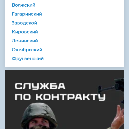
Волжский
Гагаринский
Заводской
Кировский
Ленинский
Октябрьский
Фрунзенский