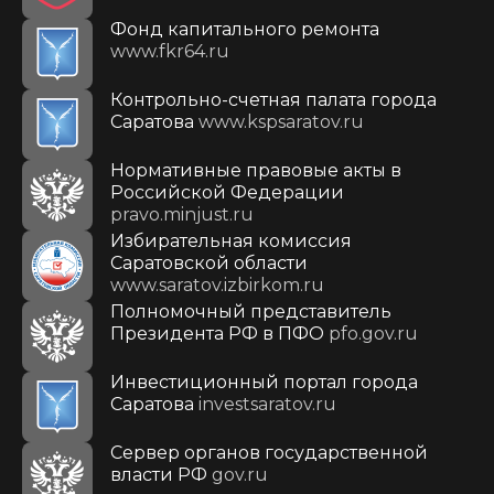
Фонд капитального ремонта
www.fkr64.ru
Контрольно-счетная палата города
Саратова
www.kspsaratov.ru
Нормативные правовые акты в
Российской Федерации
pravo.minjust.ru
Избирательная комиссия
Саратовской области
www.saratov.izbirkom.ru
Полномочный представитель
Президента РФ в ПФО
pfo.gov.ru
Инвестиционный портал города
Саратова
investsaratov.ru
Сервер органов государственной
власти РФ
gov.ru