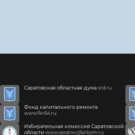
Саратовская областная дума
srd.ru
Фонд капитального ремонта
www.fkr64.ru
Избирательная комиссия Саратовской
области
www.saratov.izbirkom.ru