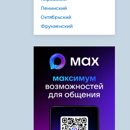
Ленинский
Октябрьский
Фрунзенский