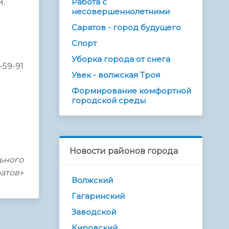
Работа с
и.
несовершеннолетними
Саратов - город будущего
Спорт
Уборка города от снега
-59-91
Увек - волжская Троя
Формирование комфортной
городской среды
Новости районов города
ьного
ратов»
Волжский
Гагаринский
Заводской
Кировский