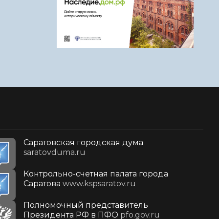
Саратовская городская дума
saratovduma.ru
Контрольно-счетная палата города
Саратова
www.kspsaratov.ru
Полномочный представитель
Президента РФ в ПФО
pfo.gov.ru