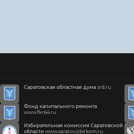
Саратовская областная дума
srd.ru
Фонд капитального ремонта
www.fkr64.ru
Избирательная комиссия Саратовской
области
www.saratov.izbirkom.ru