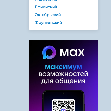
Ленинский
Октябрьский
Фрунзенский