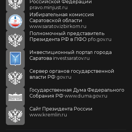
Российской Федерации
pravo.minjust.ru
Избирательная комиссия
Саратовской области
www.saratov.izbirkom.ru
Полномочный представитель
Президента РФ в ПФО
pfo.gov.ru
Инвестиционный портал города
Саратова
investsaratov.ru
Сервер органов государственной
власти РФ
gov.ru
Государственная Дума Федерального
Собрания РФ
www.duma.gov.ru
Cайт Президента России
www.kremlin.ru