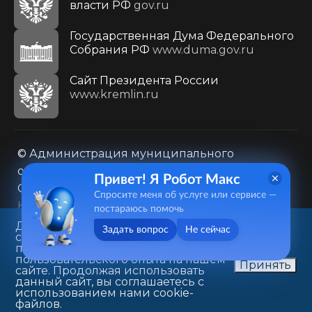
власти РФ
gov.ru
Государственная Дума Федерального
Собрания РФ
www.duma.gov.ru
Cайт Президента России
www.kremlin.ru
© Администрация муниципального
образования городского округа «Город
Привет! Я Робот Макс
Саратов»
Спросите меня об услуге или сервисе —
Контакты
Карта сайта
постараюсь помочь
Политика в отношении обработки
Данный веб-сайт использует
Задать вопрос
Не сейчас
cookie-файлы в целях
персональных данных
предоставления вам лучшего
410031, г. Саратов, ул. Первомайская, д. 78
пользовательского опыта на нашем
Принять
сайте. Продолжая использовать
+7(8452)26-02-49
данный сайт, вы соглашаетесь с
использованием нами cookie-
файлов.