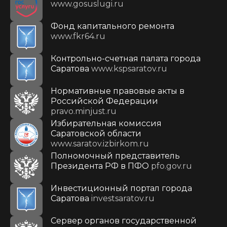
www.gosuslugi.ru
Фонд капитального ремонта
www.fkr64.ru
Контрольно-счетная палата города
Саратова
www.kspsaratov.ru
Нормативные правовые акты в
Российской Федерации
pravo.minjust.ru
Избирательная комиссия
Саратовской области
www.saratov.izbirkom.ru
Полномочный представитель
Президента РФ в ПФО
pfo.gov.ru
Инвестиционный портал города
Саратова
investsaratov.ru
Сервер органов государственной