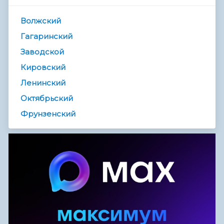
Волжский
Гагаринский
Заводской
Кировский
Ленинский
Октябрьский
Фрунзенский