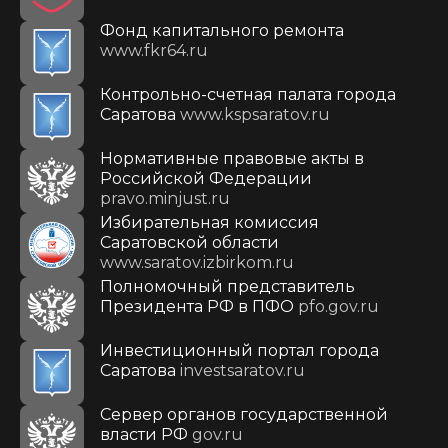
Фонд капитального ремонта
www.fkr64.ru
Контрольно-счетная палата города
Саратова
www.kspsaratov.ru
Нормативные правовые акты в
Российской Федерации
pravo.minjust.ru
Избирательная комиссия
Саратовской области
www.saratov.izbirkom.ru
Полномочный представитель
Президента РФ в ПФО
pfo.gov.ru
Инвестиционный портал города
Саратова
investsaratov.ru
Сервер органов государственной
власти РФ
gov.ru