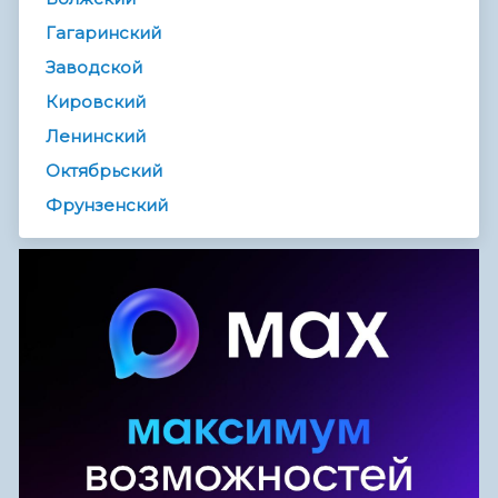
Гагаринский
Заводской
Кировский
Ленинский
Октябрьский
Фрунзенский