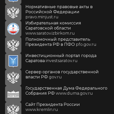
Нормативные правовые акты в
Российской Федерации
pravo.minjust.ru
Избирательная комиссия
Саратовской области
www.saratov.izbirkom.ru
Полномочный представитель
Президента РФ в ПФО
pfo.gov.ru
Инвестиционный портал города
Саратова
investsaratov.ru
Сервер органов государственной
власти РФ
gov.ru
Государственная Дума Федерального
Собрания РФ
www.duma.gov.ru
Cайт Президента России
www.kremlin.ru