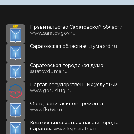
Правительство Саратовской области
www.saratov.gov.ru
Саратовская областная дума
srd.ru
Саратовская городская дума
saratovduma.ru
Портал государственных услуг РФ
www.gosuslugi.ru
Фонд капитального ремонта
www.fkr64.ru
Контрольно-счетная палата города
Саратова
www.kspsaratov.ru