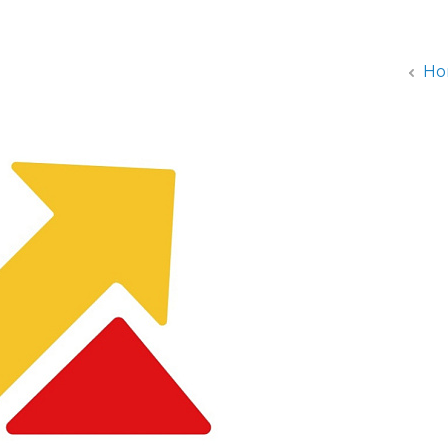
администрации
Но