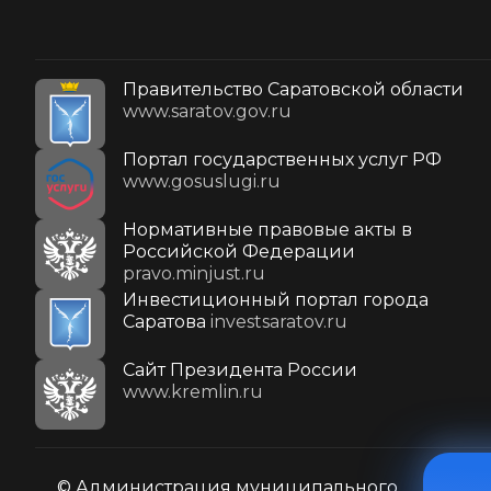
Правительство Саратовской области
www.saratov.gov.ru
Портал государственных услуг РФ
www.gosuslugi.ru
Нормативные правовые акты в
Российской Федерации
pravo.minjust.ru
Инвестиционный портал города
Саратова
investsaratov.ru
Cайт Президента России
www.kremlin.ru
© Администрация муниципального