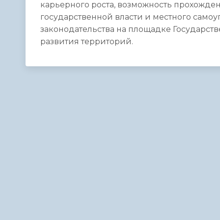
карьерного роста, возможность прохожде
государственной власти и местного самоу
законодательства на площадке Государст
развития территорий.