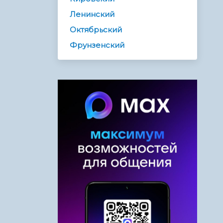
Ленинский
Октябрьский
Фрунзенский