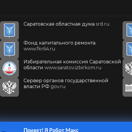
Саратовская областная дума
srd.ru
Фонд капитального ремонта
www.fkr64.ru
Избирательная комиссия Саратовской
области
www.saratov.izbirkom.ru
Сервер органов государственной
власти РФ
gov.ru
Привет! Я Робот Макс
410031, г. Саратов, ул. Первомайская, д. 78