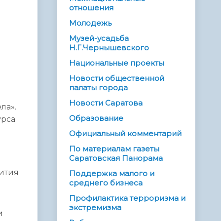
отношения
Молодежь
Музей-усадьба
Н.Г.Чернышевского
Национальные проекты
Новости общественной
палаты города
Новости Саратова
ла».
Образование
урса
Официальный комментарий
По материалам газеты
Саратовская Панорама
вития
Поддержка малого и
среднего бизнеса
Профилактика терроризма и
экстремизма
и