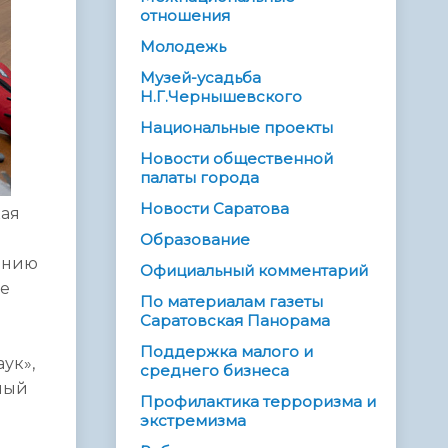
отношения
Молодежь
Музей-усадьба
Н.Г.Чернышевского
Национальные проекты
Новости общественной
палаты города
Новости Саратова
кая
Образование
ванию
Официальный комментарий
же
По материалам газеты
Саратовская Панорама
Поддержка малого и
ук»,
среднего бизнеса
ный
Профилактика терроризма и
экстремизма