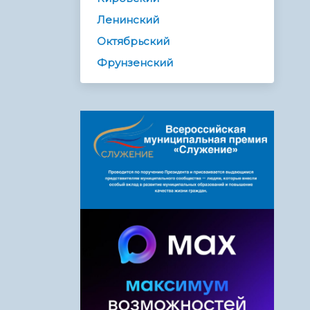
Ленинский
Октябрьский
Фрунзенский