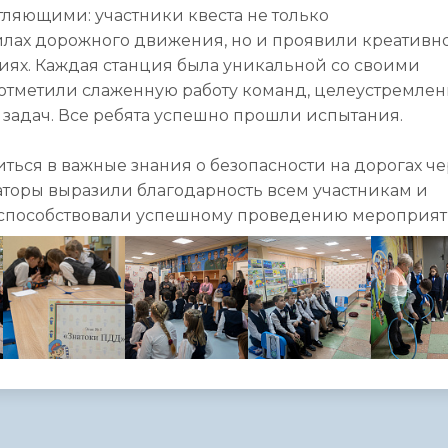
тляющими: участники квеста не только
лах дорожного движения, но и проявили креативно
иях. Каждая станция была уникальной со своими
тметили слаженную работу команд, целеустремлен
задач. Все ребята успешно прошли испытания.
ться в важные знания о безопасности на дорогах че
аторы выразили благодарность всем участникам и
и способствовали успешному проведению мероприят