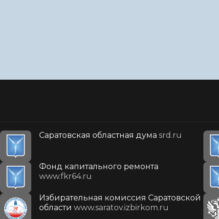
Саратовская областная дума
srd.ru
Фонд капитального ремонта
www.fkr64.ru
Избирательная комиссия Саратовской
области
www.saratov.izbirkom.ru