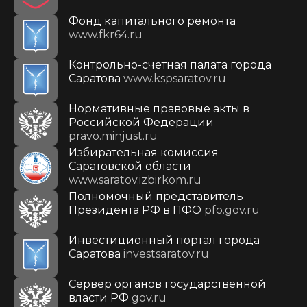
Фонд капитального ремонта
www.fkr64.ru
Контрольно-счетная палата города
Саратова
www.kspsaratov.ru
Нормативные правовые акты в
Российской Федерации
pravo.minjust.ru
Избирательная комиссия
Саратовской области
www.saratov.izbirkom.ru
Полномочный представитель
Президента РФ в ПФО
pfo.gov.ru
Инвестиционный портал города
Саратова
investsaratov.ru
Сервер органов государственной
власти РФ
gov.ru