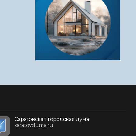
Саратовская городская дума
saratovduma.ru