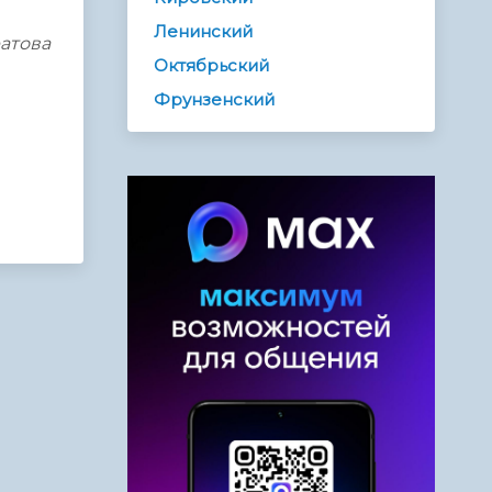
Ленинский
ратова
Октябрьский
Фрунзенский