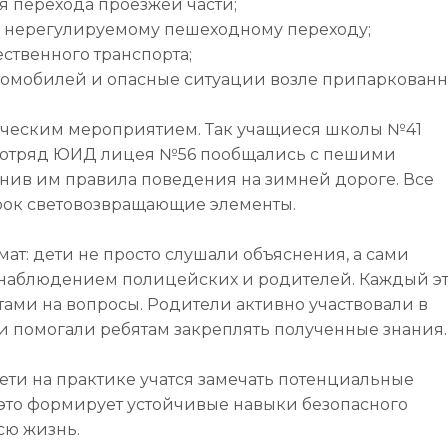
я перехода проезжей части;
по нерегулируемому пешеходному переходу;
щественного транспорта;
втомобилей и опасные ситуации возле припаркован
ическим мероприятием. Так учащиеся школы №41
от отряд ЮИД лицея №56 пообщались с пешими
нив им правила поведения на зимней дороге. Все
рок световозвращающие элементы.
т: дети не просто слушали объяснения, а сами
наблюдением полицейских и родителей. Каждый э
ами на вопросы. Родители активно участвовали в
и помогали ребятам закреплять полученные знания.
ети на практике учатся замечать потенциальные
это формирует устойчивые навыки безопасного
сю жизнь.