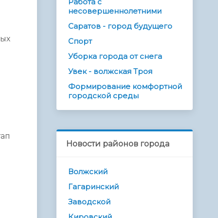
Работа с
несовершеннолетними
Саратов - город будущего
ных
Спорт
Уборка города от снега
Увек - волжская Троя
Формирование комфортной
городской среды
тап
Новости районов города
Волжский
Гагаринский
Заводской
Кировский