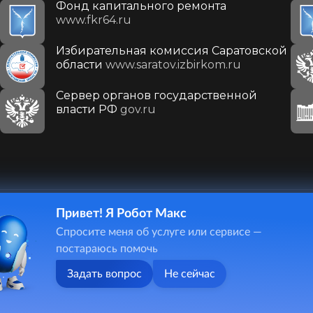
Фонд капитального ремонта
www.fkr64.ru
Избирательная комиссия Саратовской
области
www.saratov.izbirkom.ru
Сервер органов государственной
власти РФ
gov.ru
Привет! Я Робот Макс
410031, г. Саратов, ул. Первомайская, д. 78
Спросите меня об услуге или сервисе —
+7(8452)26-02-49
постараюсь помочь
Задать вопрос
Не сейчас