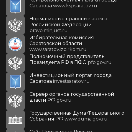
Саратова
www.kspsaratov.ru
Нормативные правовые акты в
Российской Федерации
pravo.minjust.ru
Избирательная комиссия
Саратовской области
www.saratov.izbirkom.ru
Полномочный представитель
Президента РФ в ПФО
pfo.gov.ru
Инвестиционный портал города
Саратова
investsaratov.ru
Сервер органов государственной
власти РФ
gov.ru
Государственная Дума Федерального
Собрания РФ
www.duma.gov.ru
Cайт Президента России