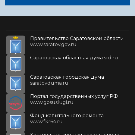
Правительство Саратовской области
www.saratov.gov.ru
Саратовская областная дума
srd.ru
Саратовская городская дума
saratovduma.ru
Портал государственных услуг РФ
www.gosuslugi.ru
Фонд капитального ремонта
www.fkr64.ru
Контрольно-счетная палата города