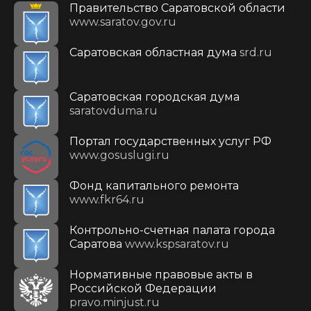
Правительство Саратовской области
www.saratov.gov.ru
Саратовская областная дума
srd.ru
Саратовская городская дума
saratovduma.ru
Портал государственных услуг РФ
www.gosuslugi.ru
Фонд капитального ремонта
www.fkr64.ru
Контрольно-счетная палата города
Саратова
www.kspsaratov.ru
Нормативные правовые акты в
Российской Федерации
pravo.minjust.ru