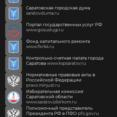
Саратовская городская дума
saratovduma.ru
Портал государственных услуг РФ
www.gosuslugi.ru
Фонд капитального ремонта
www.fkr64.ru
Контрольно-счетная палата города
Саратова
www.kspsaratov.ru
Нормативные правовые акты в
Российской Федерации
pravo.minjust.ru
Избирательная комиссия
Саратовской области
www.saratov.izbirkom.ru
Полномочный представитель
Президента РФ в ПФО
pfo.gov.ru