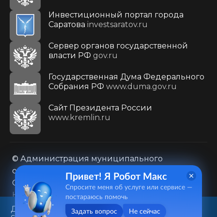
Инвестиционный портал города
Саратова
investsaratov.ru
Сервер органов государственной
власти РФ
gov.ru
Государственная Дума Федерального
Собрания РФ
www.duma.gov.ru
Cайт Президента России
www.kremlin.ru
© Администрация муниципального
образования городского округа «Город
Привет! Я Робот Макс
Саратов»
Спросите меня об услуге или сервисе —
Контакты
Карта сайта
постараюсь помочь
Политика в отношении обработки
Данный веб-сайт использует
Задать вопрос
Не сейчас
cookie-файлы в целях