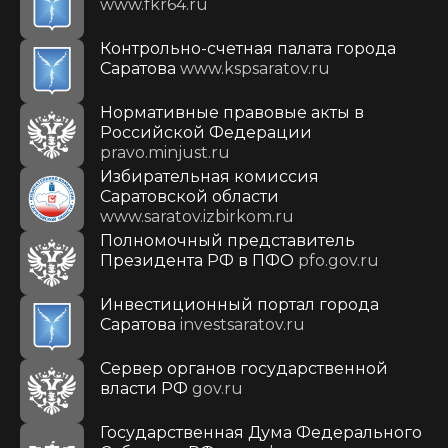
www.fkr64.ru
Контрольно-счетная палата города
Саратова
www.kspsaratov.ru
Нормативные правовые акты в
Российской Федерации
pravo.minjust.ru
Избирательная комиссия
Саратовской области
www.saratov.izbirkom.ru
Полномочный представитель
Президента РФ в ПФО
pfo.gov.ru
Инвестиционный портал города
Саратова
investsaratov.ru
Сервер органов государственной
власти РФ
gov.ru
Государственная Дума Федерального