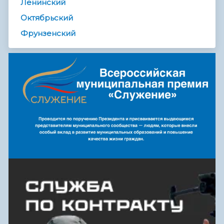
Ленинский
Октябрьский
Фрунзенский