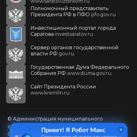
www.saratov.izbirkom.ru
Полномочный представитель
Президента РФ в ПФО
pfo.gov.ru
Инвестиционный портал города
Саратова
investsaratov.ru
Сервер органов государственной
власти РФ
gov.ru
Государственная Дума Федерального
Собрания РФ
www.duma.gov.ru
Cайт Президента России
www.kremlin.ru
© Администрация муниципального
образования городского округа «Город
Привет! Я Робот Макс
Саратов»