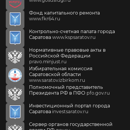
www.gosuslugi.ru
Фонд капитального ремонта
www.fkr64.ru
Контрольно-счетная палата города
Саратова
www.kspsaratov.ru
Нормативные правовые акты в
Российской Федерации
pravo.minjust.ru
Избирательная комиссия
Саратовской области
www.saratov.izbirkom.ru
Полномочный представитель
Президента РФ в ПФО
pfo.gov.ru
Инвестиционный портал города
Саратова
investsaratov.ru
Сервер органов государственной