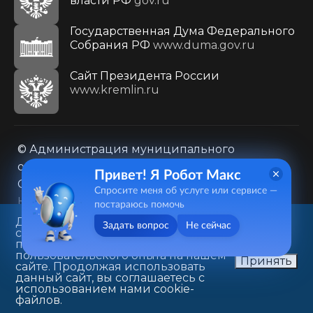
власти РФ
gov.ru
Государственная Дума Федерального
Собрания РФ
www.duma.gov.ru
Cайт Президента России
www.kremlin.ru
© Администрация муниципального
образования городского округа «Город
Привет! Я Робот Макс
Саратов»
Спросите меня об услуге или сервисе —
Контакты
Карта сайта
постараюсь помочь
Политика в отношении обработки
Данный веб-сайт использует
Задать вопрос
Не сейчас
cookie-файлы в целях
персональных данных
предоставления вам лучшего
410031, г. Саратов, ул. Первомайская, д. 78
пользовательского опыта на нашем
Принять
сайте. Продолжая использовать
+7(8452)26-02-49
данный сайт, вы соглашаетесь с
использованием нами cookie-
файлов.