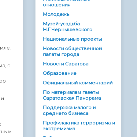
отношения
Молодежь
и
Музей-усадьба
Н.Г.Чернышевского
Национальные проекты
мле.
Новости общественной
палаты города
Новости Саратова
а, с
Образование
тор
Официальный комментарий
По материалам газеты
Саратовская Панорама
ми
Поддержка малого и
среднего бизнеса
Профилактика терроризма и
о
экстремизма
ожным