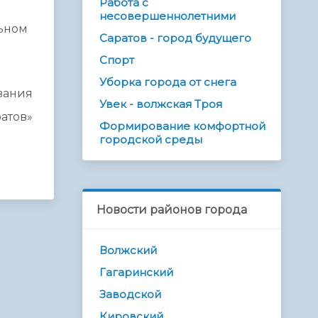
Работа с
несовершеннолетними
льном
Саратов - город будущего
Спорт
Уборка города от снега
вания
Увек - волжская Троя
ратов»
Формирование комфортной
городской среды
Новости районов города
Волжский
Гагаринский
Заводской
Кировский