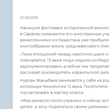
Телефонный справочник
Аппарат 
администрации
01.09.2016
Накануне фестиваля исторической рекон
в Саратов съезжаются его иностранные уч
ремесленники из Казахстана уже прибыли 
многообразии жизнь средневекового Укек
«Тема отношений между крестоносцами и м
повторяется: 13 веке люди ездили из Иеру
задокументировано, а сейчас мы проделали 
рассказал руководитель израильской дел
Нурлан Жакыбаев занимается у себя на р
используя технологии 12 века. Посетители 
поучаствовать в мастер-классе.
«Мое ремесло почти утрачено и сейчас вст
детям и хочу поделиться своим умением с