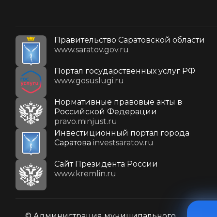
Правительство Саратовской области
www.saratov.gov.ru
Портал государственных услуг РФ
www.gosuslugi.ru
Нормативные правовые акты в
Российской Федерации
pravo.minjust.ru
Инвестиционный портал города
Саратова
investsaratov.ru
Cайт Президента России
www.kremlin.ru
© Администрация муниципального