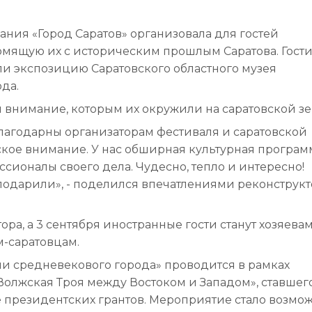
ия «Город Саратов» организовала для гостей
мящую их с историческим прошлым Саратова. Гост
и экспозицию Саратовского областного музея
да.
 внимание, которым их окружили на саратовской зе
благодарны организаторам фестиваля и саратовской
кое внимание. У нас обширная культурная программ
сионалы своего дела. Чудесно, тепло и интересно!
 подарили», - поделился впечатлениями реконструк
ора, а 3 сентября иностранные гости станут хозяева
м-саратовцам.
и средневекового города» проводится в рамках
Волжская Троя между Востоком и Западом», ставшег
 президентских грантов. Мероприятие стало возм