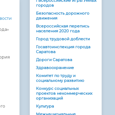
I Всероссийские игры Умных
городов
Безопасность дорожного
движения
вости
Всероссийская перепись
ода»
населения 2020 года
Город трудовой доблести
Госавтоинспекция города
Саратова
тория
Дороги Саратова
Здравоохранение
Комитет по труду и
социальному развитию
Конкурс социальных
проектов некоммерческих
организаций
его
Культура
Межнациональные