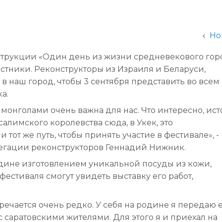
администрации
Но
струкции «Один день из жизни средневекового гор
астники. Реконструкторы из Израиля и Беларуси,
в наш город, чтобы 3 сентября представить во всем
а.
онголами очень важна для нас. Что интересно, ис
салимского королевства сюда, в Укек, это
тот же путь, чтобы принять участие в фестивале», -
егации реконструкторов Геннадий Нижник.
одине изготовлением уникальной посуды из кожи,
фестиваля смогут увидеть выставку его работ,
речается очень редко. У себя на родине я передаю 
 саратовскими жителями. Для этого я и приехал на