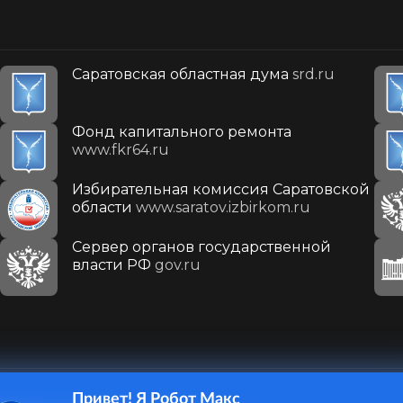
Саратовская областная дума
srd.ru
Фонд капитального ремонта
www.fkr64.ru
Избирательная комиссия Саратовской
области
www.saratov.izbirkom.ru
Сервер органов государственной
власти РФ
gov.ru
Привет! Я Робот Макс
410031, г. Саратов, ул. Первомайская, д. 78