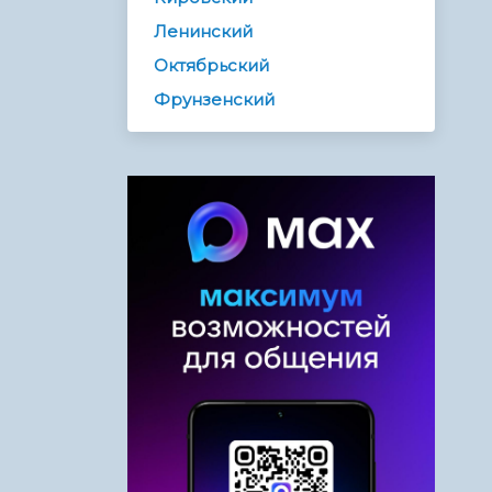
Ленинский
Октябрьский
Фрунзенский