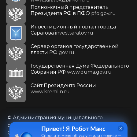
Полномочный представитель
Президента РФ в ПФО
pfo.gov.ru
Инвестиционный портал города
Саратова
investsaratov.ru
Сервер органов государственной
власти РФ
gov.ru
Государственная Дума Федерального
Собрания РФ
www.duma.gov.ru
Cайт Президента России
www.kremlin.ru
© Администрация муниципального
образования городского округа «Город
Привет! Я Робот Макс
Саратов»
Спросите меня об услуге или сервисе —