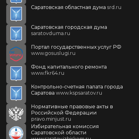
Саратовская областная дума
srd.ru
Саратовская городская дума
saratovduma.ru
Портал государственных услуг РФ
www.gosuslugi.ru
Фонд капитального ремонта
www.fkr64.ru
Контрольно-счетная палата города
Саратова
www.kspsaratov.ru
Нормативные правовые акты в
Российской Федерации
pravo.minjust.ru
Избирательная комиссия
Саратовской области
www.saratov.izbirkom.ru