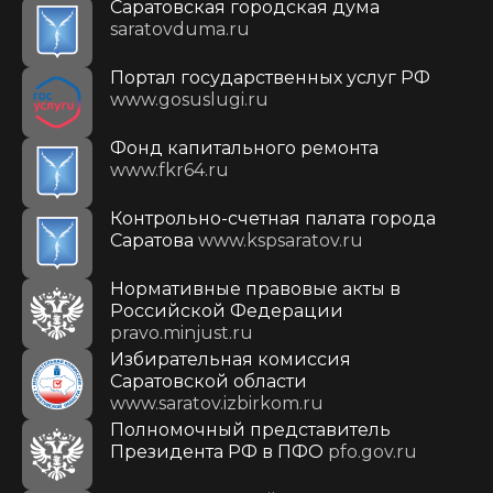
Саратовская городская дума
saratovduma.ru
Портал государственных услуг РФ
www.gosuslugi.ru
Фонд капитального ремонта
www.fkr64.ru
Контрольно-счетная палата города
Саратова
www.kspsaratov.ru
Нормативные правовые акты в
Российской Федерации
pravo.minjust.ru
Избирательная комиссия
Саратовской области
www.saratov.izbirkom.ru
Полномочный представитель
Президента РФ в ПФО
pfo.gov.ru