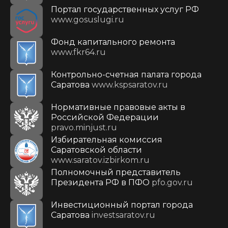
Портал государственных услуг РФ
www.gosuslugi.ru
Фонд капитального ремонта
www.fkr64.ru
Контрольно-счетная палата города
Саратова
www.kspsaratov.ru
Нормативные правовые акты в
Российской Федерации
pravo.minjust.ru
Избирательная комиссия
Саратовской области
www.saratov.izbirkom.ru
Полномочный представитель
Президента РФ в ПФО
pfo.gov.ru
Инвестиционный портал города
Саратова
investsaratov.ru