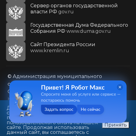
Сервер органов государственной
власти РФ
gov.ru
Государственная Дума Федерального
Собрания РФ
www.duma.gov.ru
Cайт Президента России
www.kremlin.ru
© Администрация муниципального
образования городского округа «Город
Привет! Я Робот Макс
Саратов»
Спросите меня об услуге или сервисе —
Контакты
Карта сайта
постараюсь помочь
Политика в отношении обработки
Данный веб-сайт использует
Задать вопрос
Не сейчас
cookie-файлы в целях
персональных данных
предоставления вам лучшего
410031, г. Саратов, ул. Первомайская, д. 78
пользовательского опыта на нашем
Принять
сайте. Продолжая использовать
+7(8452)26-02-49
данный сайт, вы соглашаетесь с